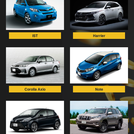
IST
Harrier
Corolla Axio
Note