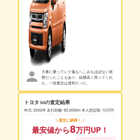
大事に乗っていて傷もへこみもほぼない状
態だったこともあり、結構高く買ってくれ
た。一括査定は便利だった。
トヨタ istの査定結果
年式: 2002年 走行距離: 95,000km 本人想定額: 10万円
＼査定に納得！／
8
最安値から
万円
UP！