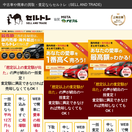
中古車や廃車の買取・査定ならセルトレ（SELL AND TRADE)
協賛:
「想定以上の査定額が出
た」
の声が続出の一括査
定！
査定額に満足できなければ
「想定以上の査定額が
「想定以上の査定額が
売却しなくてもOK！
出た」
の声が続出の一
出た」
の声が続出の一
括査定！
括査定！
一括
申し
WEB
査定額に満足できなけ
査定額に満足できなけ
査定
込み
で簡
れば売却しなくても
れば売却しなくても
なら
後
単に
OK！
OK！
平均
すぐ
愛車
12万
に
相
の相
一括
申し
WEB
円も
場額
場額
下取
申し
WEB
査定
込み
で簡
お
が
を