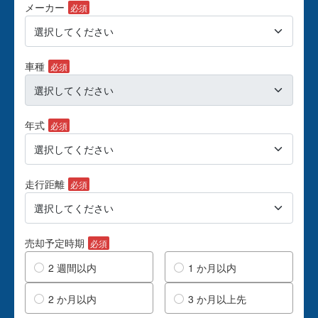
メーカー
必須
車種
必須
年式
必須
走行距離
必須
売却予定時期
必須
2 週間以内
1 か月以内
2 か月以内
3 か月以上先