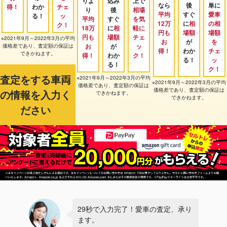
りよ
込み
上で
なら
後
単に
得！
わか
チェ
り
後
相場
平均
すぐ
愛車
る！
ッ
平均
すぐ
を気
12万
に
相
の相
ク！
18万
に
相
軽に
円も
場額
場額
円も
場額
チェ
※2021年9月～2022年3月の平均
お
が
を
お
が
ッ
価格差であり、査定額の保証は
得！
わか
チェ
できかねます。
得！
わか
ク！
る！
ッ
る！
ク！
査定をする車両
※2021年9月～2022年3月の平均
※2021年9月～2022年3月の平均
価格差であり、査定額の保証は
価格差であり、査定額の保証は
の情報を入力く
できかねます。
できかねます。
ださい
29秒で入力完了！愛車の査定、承り
ます。