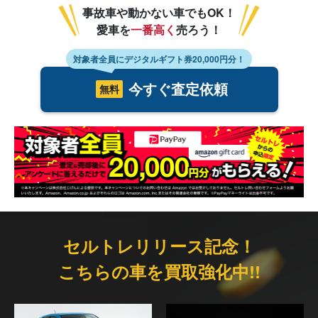
事故車や動かない車でもOK！
愛車を
一番高く
売ろう！
対象者全員にデジタルギフト券20,000円分！
今すぐ査定依頼
無料
セルトレリリース記念！
こちらの車を買取強化中!!