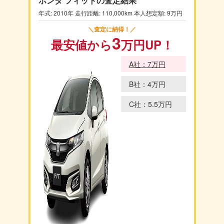
ホンダ フィットの査定結果
年式: 2010年 走行距離: 110,000km 本人想定額: 9万円
＼査定に納得！／
3
最安値から
万円
UP！
A社：7万円
B社：4万円
C社：5.5万円